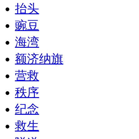
抬头
豌豆
海湾
额济纳旗
营救
秩序
纪念
救生