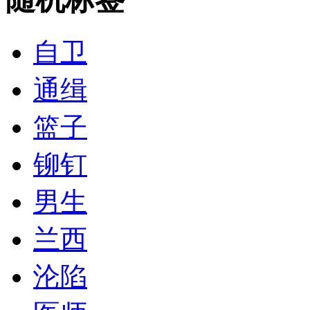
自卫
通缉
篮子
铆钉
男生
兰西
沦陷