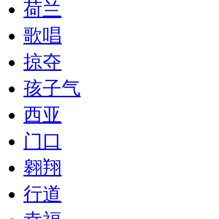
荷兰
歌唱
掠夺
孩子气
西亚
门口
翱翔
行道