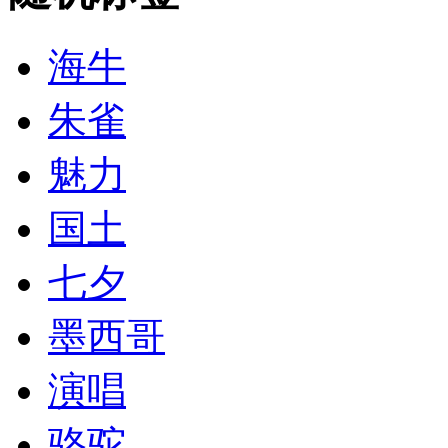
海牛
朱雀
魅力
国土
七夕
墨西哥
演唱
骆驼