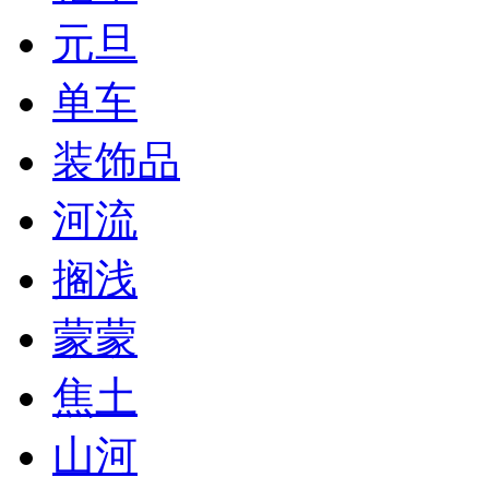
元旦
单车
装饰品
河流
搁浅
蒙蒙
焦土
山河