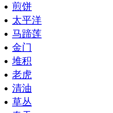
煎饼
太平洋
马蹄莲
金门
堆积
老虎
清油
草丛