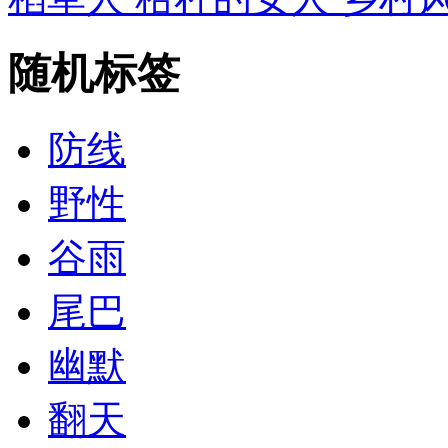
随机标签
防线
野性
谷雨
尾巴
幽默
翻天