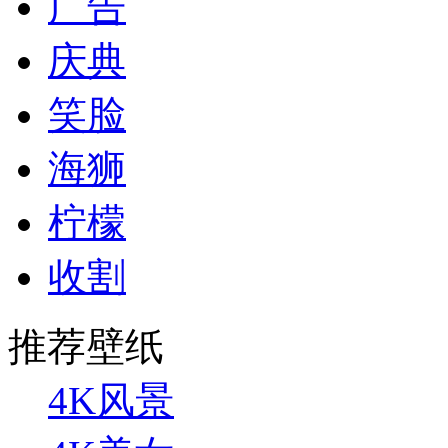
广告
庆典
笑脸
海狮
柠檬
收割
推荐壁纸
4K风景