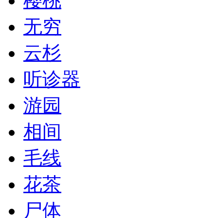
樱桃
无穷
云杉
听诊器
游园
相间
毛线
花茶
尸体