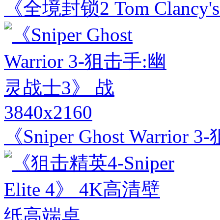
《全境封锁2 Tom Clancy's 
3840x2160
《Sniper Ghost Warri