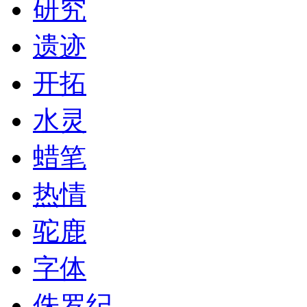
研究
遗迹
开拓
水灵
蜡笔
热情
驼鹿
字体
侏罗纪