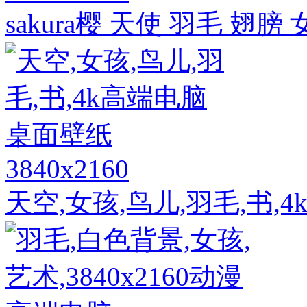
sakura樱 天使 羽毛 
3840x2160
天空,女孩,鸟儿,羽毛,书,