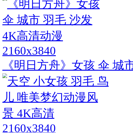
2160x3840
《明日方舟》女孩 伞 城市
2160x3840