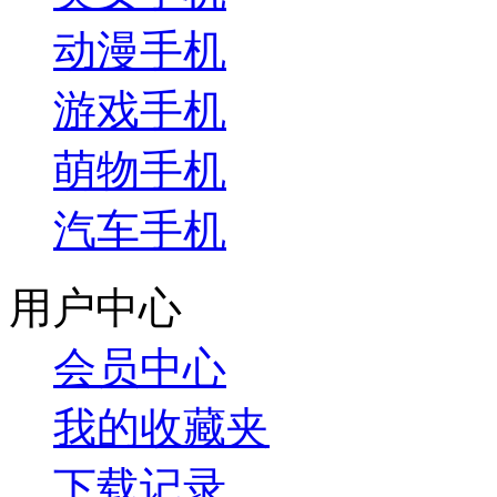
动漫手机
游戏手机
萌物手机
汽车手机
用户中心
会员中心
我的收藏夹
下载记录