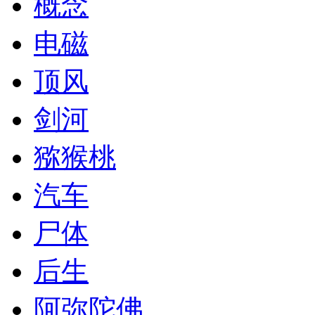
概念
电磁
顶风
剑河
猕猴桃
汽车
尸体
后生
阿弥陀佛