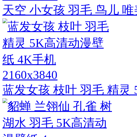
天空 小女孩 羽毛 鸟儿 
2160x3840
蓝发女孩 枝叶 羽毛 精灵 