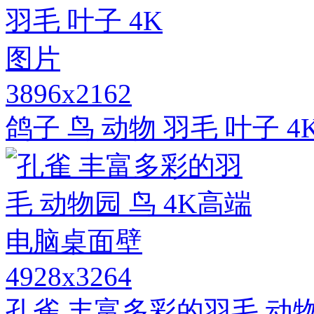
3896x2162
鸽子 鸟 动物 羽毛 叶子 4
4928x3264
孔雀 丰富多彩的羽毛 动物