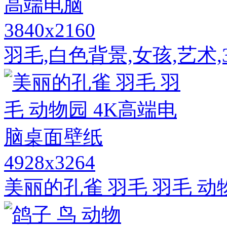
3840x2160
羽毛,白色背景,女孩,艺术,3
4928x3264
美丽的孔雀 羽毛 羽毛 动