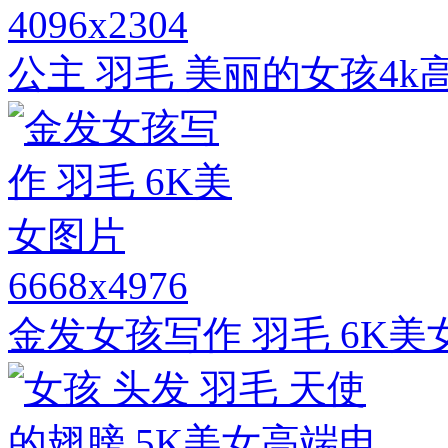
4096x2304
公主 羽毛 美丽的女孩4
6668x4976
金发女孩写作 羽毛 6K美