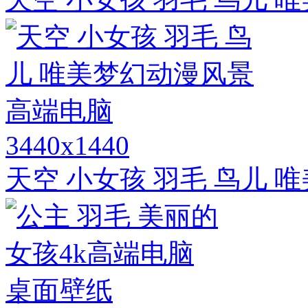
3440x1440
天空 小女孩 羽毛 鸟儿