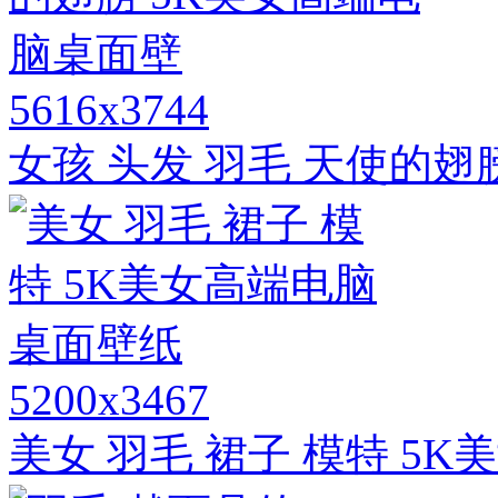
5616x3744
女孩 头发 羽毛 天使的翅
5200x3467
美女 羽毛 裙子 模特 5