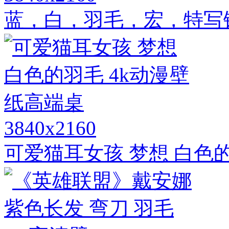
蓝，白，羽毛，宏，特写镜头
3840x2160
可爱猫耳女孩 梦想 白色