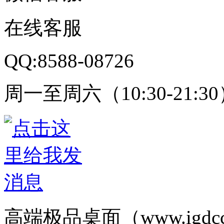
在线客服
QQ:8588-08726
周一至周六（10:30-21:3
高端极品桌面（www.igd