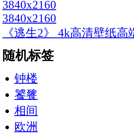
3840x2160
《逃生2》 4k高清壁纸高端桌
随机标签
钟楼
饕餮
相间
欧洲