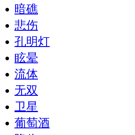
暗礁
悲伤
孔明灯
眩晕
流体
无双
卫星
葡萄酒