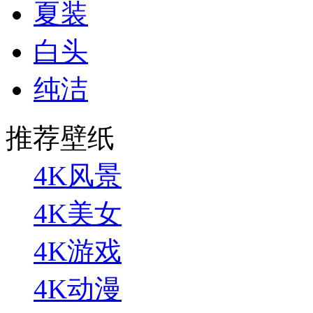
夏装
白头
纯洁
推荐壁纸
4K风景
4K美女
4K游戏
4K动漫