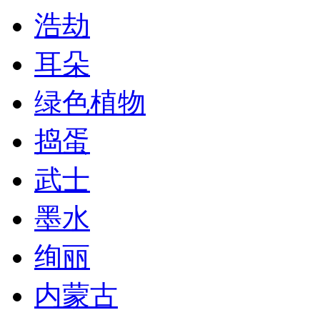
浩劫
耳朵
绿色植物
捣蛋
武士
墨水
绚丽
内蒙古