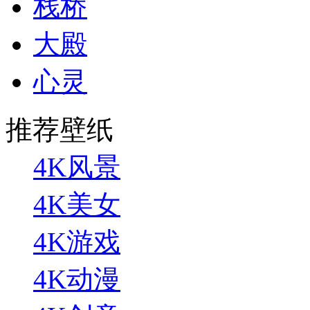
栈桥
大殿
心灵
推荐壁纸
4K风景
4K美女
4K游戏
4K动漫