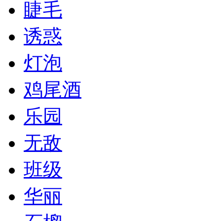
睫毛
诱惑
灯泡
鸡尾酒
乐园
无敌
班级
华丽