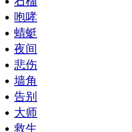
石榴
咆哮
蜻蜓
夜间
悲伤
墙角
告别
大师
救生