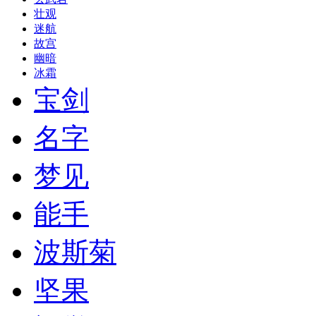
壮观
迷航
故宫
幽暗
冰霜
宝剑
名字
梦见
能手
波斯菊
坚果