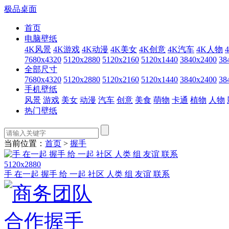
极品桌面
首页
电脑壁纸
4K风景
4K游戏
4K动漫
4K美女
4K创意
4K汽车
4K人物
7680x4320
5120x2880
5120x2160
5120x1440
3840x2400
38
全部尺寸
7680x4320
5120x2880
5120x2160
5120x1440
3840x2400
38
手机壁纸
风景
游戏
美女
动漫
汽车
创意
美食
萌物
卡通
植物
人物
热门壁纸
当前位置：
首页
>
握手
5120x2880
手 在一起 握手 给 一起 社区 人类 组 友谊 联系