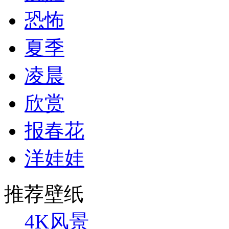
恐怖
夏季
凌晨
欣赏
报春花
洋娃娃
推荐壁纸
4K风景