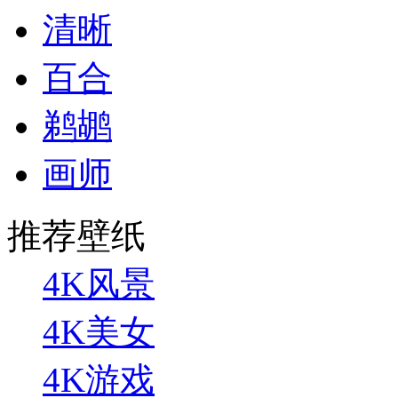
清晰
百合
鹈鹕
画师
推荐壁纸
4K风景
4K美女
4K游戏