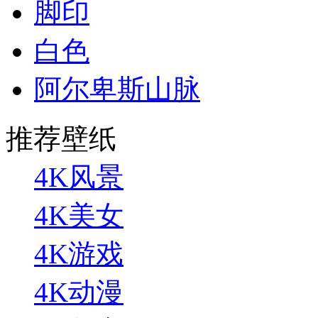
脚印
白色
阿尔卑斯山脉
推荐壁纸
4K风景
4K美女
4K游戏
4K动漫