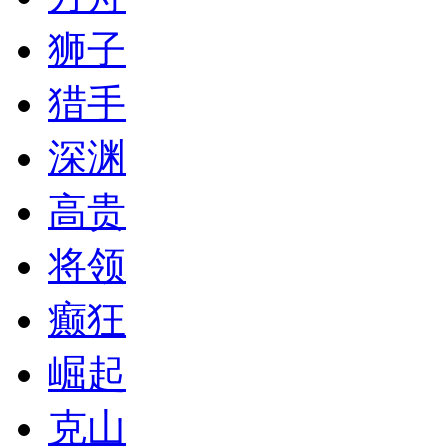
狮子
猎手
深渊
高贵
将领
癫狂
崛起
克山