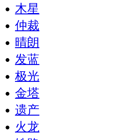
木星
仲裁
晴朗
发蓝
极光
金塔
遗产
火龙