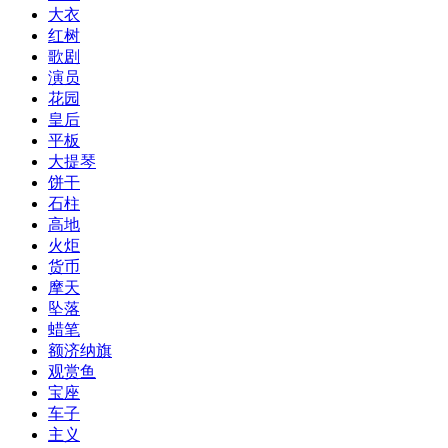
大衣
红树
歌剧
演员
花园
皇后
平板
大提琴
饼干
石柱
高地
火炬
货币
摩天
坠落
蜡笔
额济纳旗
观赏鱼
宝座
车子
主义