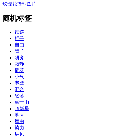
玫瑰花篮5k图片
随机标签
锁链
柜子
自由
管子
研究
寂静
插花
小气
老鹰
混合
陷落
富士山
超新星
地区
舞曲
势力
屏风