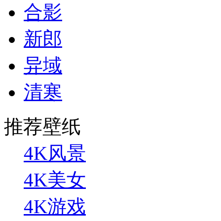
合影
新郎
异域
清寒
推荐壁纸
4K风景
4K美女
4K游戏