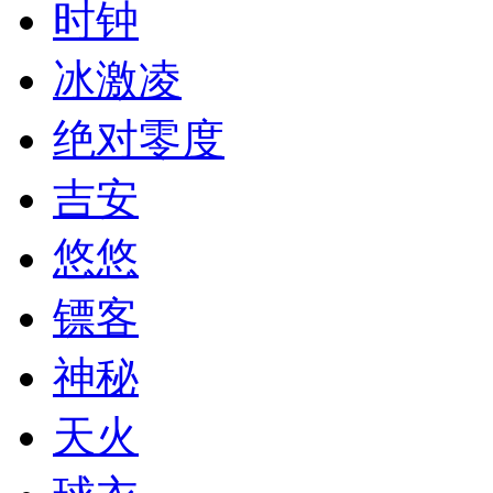
时钟
冰激凌
绝对零度
吉安
悠悠
镖客
神秘
天火