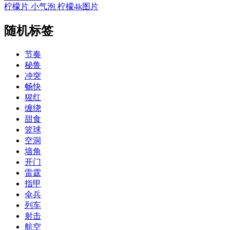
柠檬片 小气泡 柠檬4k图片
随机标签
节奏
秘鲁
冲突
畅快
猩红
缠绕
甜食
篮球
空洞
墙角
开门
雷霆
指甲
伞兵
列车
射击
航空