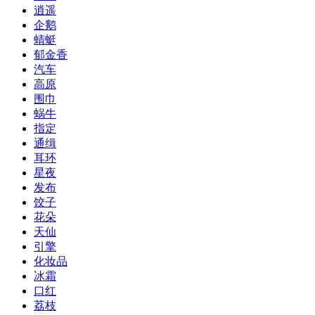
逍遥
企鹅
蜻蜓
郁金香
汽车
高原
围巾
蜗牛
指定
通缉
耳环
星夜
发布
饺子
花朵
天仙
引擎
化妆品
冰霜
口红
荔枝