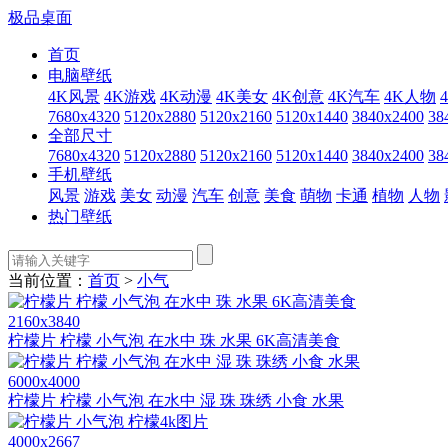
极品桌面
首页
电脑壁纸
4K风景
4K游戏
4K动漫
4K美女
4K创意
4K汽车
4K人物
7680x4320
5120x2880
5120x2160
5120x1440
3840x2400
38
全部尺寸
7680x4320
5120x2880
5120x2160
5120x1440
3840x2400
38
手机壁纸
风景
游戏
美女
动漫
汽车
创意
美食
萌物
卡通
植物
人物
热门壁纸
当前位置：
首页
>
小气
2160x3840
柠檬片 柠檬 小气泡 在水中 珠 水果 6K高清美食
6000x4000
柠檬片 柠檬 小气泡 在水中 湿 珠 珠绣 小食 水果
4000x2667