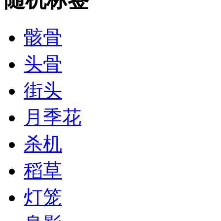
骸骨
头骨
街头
月季花
杀机
稻草
灯笼