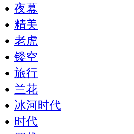
夜幕
精美
老虎
镂空
旅行
兰花
冰河时代
时代