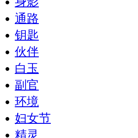
身影
通路
钥匙
伙伴
白玉
副官
环境
妇女节
精灵