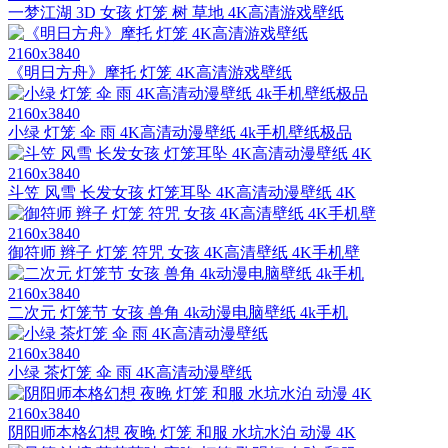
一梦江湖 3D 女孩 灯笼 树 草地 4K高清游戏壁纸
2160x3840
《明日方舟》摩托 灯笼 4K高清游戏壁纸
2160x3840
小绿 灯笼 伞 雨 4K高清动漫壁纸 4k手机壁纸极品
2160x3840
斗笠 风雪 长发女孩 灯笼耳坠 4K高清动漫壁纸 4K
2160x3840
御符师 辫子 灯笼 符咒 女孩 4K高清壁纸 4K手机壁
2160x3840
二次元 灯笼节 女孩 兽角 4k动漫电脑壁纸 4k手机
2160x3840
小绿 茶灯笼 伞 雨 4K高清动漫壁纸
2160x3840
阴阳师本格幻想 夜晚 灯笼 和服 水坑水泊 动漫 4K