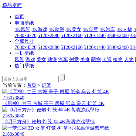
极品桌面
首页
电脑壁纸
4K风景
4K游戏
4K动漫
4K美女
4K创意
4K汽车
4K人物
7680x4320
5120x2880
5120x2160
5120x1440
3840x2400
38
全部尺寸
7680x4320
5120x2880
5120x2160
5120x1440
3840x2400
38
手机壁纸
风景
游戏
美女
动漫
汽车
创意
美食
萌物
卡通
植物
人物
热门壁纸
当前位置：
首页
>
灯笼
2160x3840
《原神》甘玉 古城 亭子 房屋 纸伞 乌云 灯笼 4K
2160x3840
《明日方舟》鞭炮 灯笼 年 4K高清游戏壁纸
2160x3840