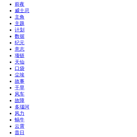
前夜
威士忌
主角
主题
计划
数据
纪元
意志
项链
天仙
口袋
尘埃
故事
干旱
风车
故障
多瑙河
风力
蜗牛
云霄
昔日