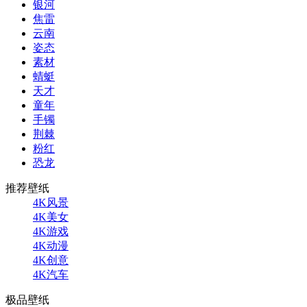
银河
焦雷
云南
姿态
素材
蜻蜓
天才
童年
手镯
荆棘
粉红
恐龙
推荐壁纸
4K风景
4K美女
4K游戏
4K动漫
4K创意
4K汽车
极品壁纸