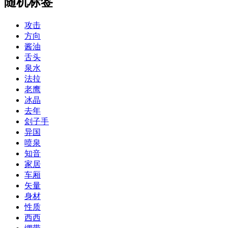
随机标签
攻击
方向
酱油
舌头
泉水
法拉
老鹰
冰晶
去年
刽子手
异国
喷泉
知音
家居
车厢
矢量
身材
性质
西西