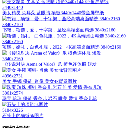
3440x1440
美女精灵 尖耳朵 蓝眼睛 项链3440x1440带鱼屏壁纸
3840x2160
书籍，项链，爱，十字架，圣经高端桌面精选 3840x2160
3840x2160
项链，婚礼，白色礼服，2022，4K高端桌面精选 3840x2160
3840x2160
《传说对决 Arena of Valor》爪 橙色连体服 短发
4096x2731
美女 手镯 项链- 肖像 美女4k背景图片
3861x2574
珠宝 珍珠 项链 香奈儿 岩石 唯美 爱情 香奈儿珍
5184x3226
石头上的项链5k图片