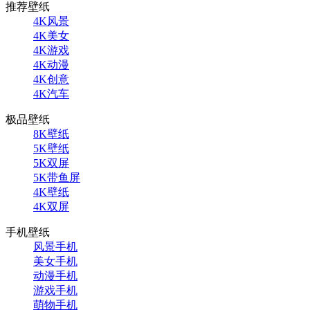
推荐壁纸
4K风景
4K美女
4K游戏
4K动漫
4K创意
4K汽车
极品壁纸
8K壁纸
5K壁纸
5K双屏
5K带鱼屏
4K壁纸
4K双屏
手机壁纸
风景手机
美女手机
动漫手机
游戏手机
萌物手机