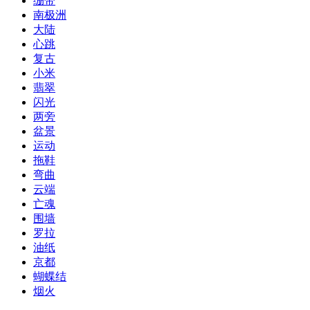
绷带
南极洲
大陆
心跳
复古
小米
翡翠
闪光
两旁
盆景
运动
拖鞋
弯曲
云端
亡魂
围墙
罗拉
油纸
京都
蝴蝶结
烟火