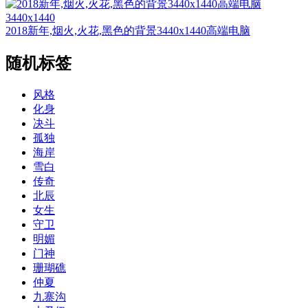
3440x1440
2018新年,烟火,火花,黑色的背景3440x1440高端电脑
随机标签
风格
化身
决斗
孤独
海岸
雪白
传奇
北辰
女生
守卫
明媚
门神
珊瑚礁
仲夏
九寨沟