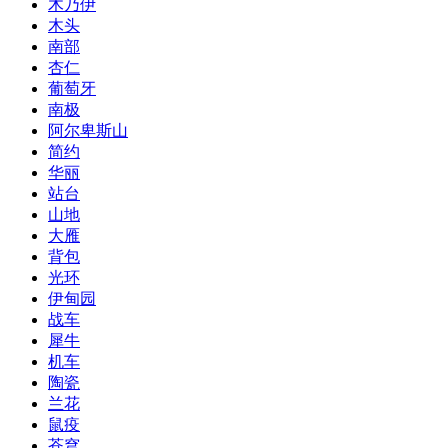
木乃伊
木头
南部
杏仁
葡萄牙
南极
阿尔卑斯山
简约
华丽
站台
山地
大雁
背包
光环
伊甸园
战车
犀牛
机车
陶瓷
兰花
鼠疫
苍穹