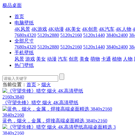
极品桌面
首页
电脑壁纸
4K风景
4K游戏
4K动漫
4K美女
4K创意
4K汽车
4K人物
7680x4320
5120x2880
5120x2160
5120x1440
3840x2400
38
全部尺寸
7680x4320
5120x2880
5120x2160
5120x1440
3840x2400
38
手机壁纸
风景
游戏
美女
动漫
汽车
创意
美食
萌物
卡通
植物
人物
热门壁纸
当前位置：
首页
>
烟火
2160x3840
《守望先锋》猎空 烟火 4K高清壁纸
3840x2160
蓝色，烟火，金属，焊接高端桌面精选 3840x2160
3840x2160