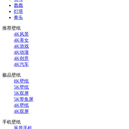
蠢蠢
灯塔
拳头
推荐壁纸
4K风景
4K美女
4K游戏
4K动漫
4K创意
4K汽车
极品壁纸
8K壁纸
5K壁纸
5K双屏
5K带鱼屏
4K壁纸
4K双屏
手机壁纸
风景手机