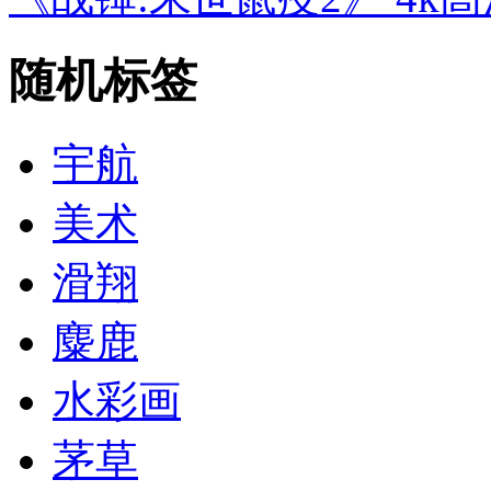
随机标签
宇航
美术
滑翔
麋鹿
水彩画
茅草