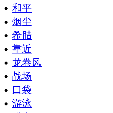
和平
烟尘
希腊
靠近
龙卷风
战场
口袋
游泳