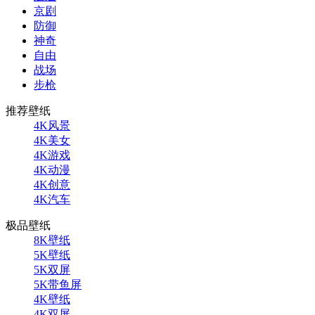
京剧
防御
神奇
自由
战场
步枪
推荐壁纸
4K风景
4K美女
4K游戏
4K动漫
4K创意
4K汽车
极品壁纸
8K壁纸
5K壁纸
5K双屏
5K带鱼屏
4K壁纸
4K双屏