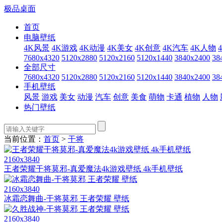
极品桌面
首页
电脑壁纸
4K风景
4K游戏
4K动漫
4K美女
4K创意
4K汽车
4K人物
7680x4320
5120x2880
5120x2160
5120x1440
3840x2400
38
全部尺寸
7680x4320
5120x2880
5120x2160
5120x1440
3840x2400
38
手机壁纸
风景
游戏
美女
动漫
汽车
创意
美食
萌物
卡通
植物
人物
热门壁纸
当前位置：
首页
>
干将
2160x3840
王者荣耀干将莫邪-真爱魔法4k游戏壁纸 4k手机壁纸
2160x3840
冰霜恋舞曲-干将莫邪 王者荣耀 壁纸
2160x3840