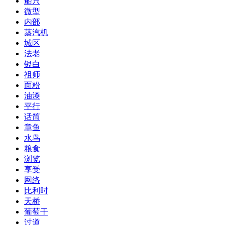
船只
微型
内部
蒸汽机
城区
法老
银白
祖师
面粉
油漆
平行
话筒
章鱼
水鸟
粮食
浏览
享受
网络
比利时
天桥
葡萄干
过道