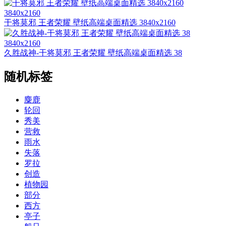
3840x2160
干将莫邪 王者荣耀 壁纸高端桌面精选 3840x2160
3840x2160
久胜战神-干将莫邪 王者荣耀 壁纸高端桌面精选 38
随机标签
麋鹿
轮回
秀美
营救
雨水
失落
罗拉
创造
植物园
部分
西方
亭子