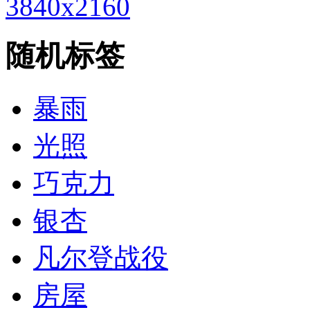
3840x2160
随机标签
暴雨
光照
巧克力
银杏
凡尔登战役
房屋