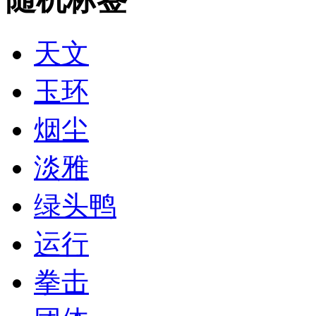
天文
玉环
烟尘
淡雅
绿头鸭
运行
拳击