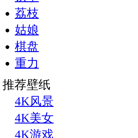
荔枝
姑娘
棋盘
重力
推荐壁纸
4K风景
4K美女
4K游戏