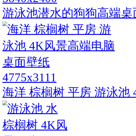
游泳池潜水的狗狗高端桌
4775x3111
海洋 棕榈树 平房 游泳池