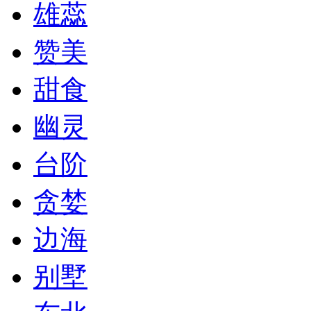
雄蕊
赞美
甜食
幽灵
台阶
贪婪
边海
别墅