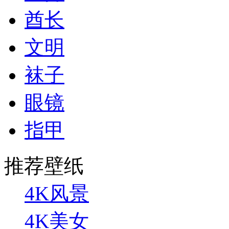
酋长
文明
袜子
眼镜
指甲
推荐壁纸
4K风景
4K美女