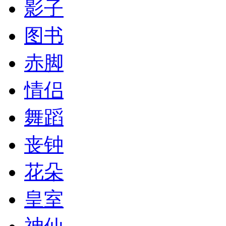
影子
图书
赤脚
情侣
舞蹈
丧钟
花朵
皇室