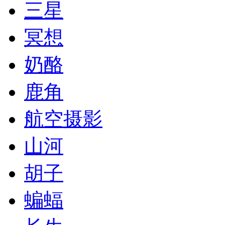
三星
冥想
奶酪
鹿角
航空摄影
山河
胡子
蝙蝠