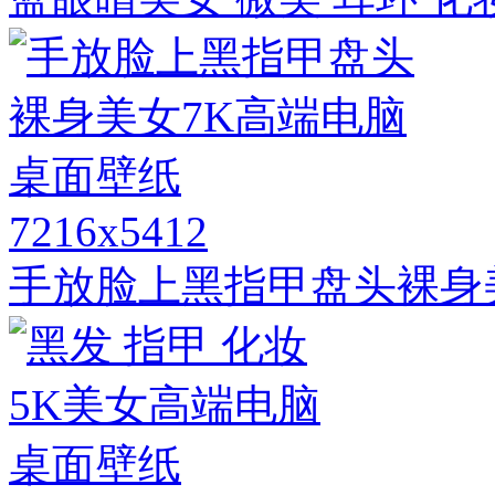
7216x5412
手放脸上黑指甲盘头裸身