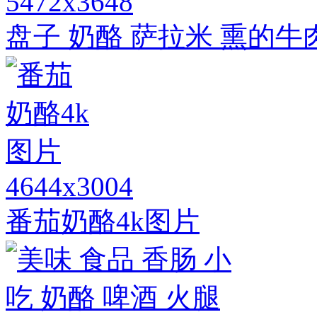
5472x3648
盘子 奶酪 萨拉米 熏的牛肉
4644x3004
番茄奶酪4k图片