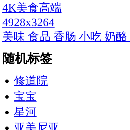
4928x3264
美味 食品 香肠 小吃 奶酪
随机标签
修道院
宝宝
星河
亚美尼亚