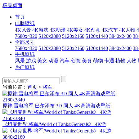
极品桌面
首页
电脑壁纸
4K风景
4K游戏
4K动漫
4K美女
4K创意
4K汽车
4K人物
7680x4320
5120x2880
5120x2160
5120x1440
3840x2400
38
全部尺寸
7680x4320
5120x2880
5120x2160
5120x1440
3840x2400
38
手机壁纸
风景
游戏
美女
动漫
汽车
创意
美食
萌物
卡通
植物
人物
热门壁纸
当前位置：
首页
>
将军
2160x3840
原神 雷电将军 巴尔泽布 3D 同人 4K高清游戏壁纸
2160x3840
《坦克世界:将军/World of Tanks:Generals》 4K游
3840x2160