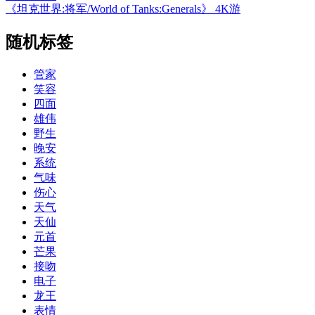
《坦克世界:将军/World of Tanks:Generals》 4K游
随机标签
管家
笑容
四面
雄伟
野生
晚安
系统
气味
伤心
天气
天仙
元首
芒果
接吻
电子
龙王
表情