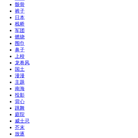
骸骨
裤子
日本
栈桥
军团
燃烧
围巾
鼻子
上校
龙卷风
国土
漫漫
主题
南海
投影
背心
跳舞
庭院
威士忌
芥末
放逐