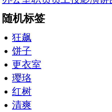
随机标签
狂飙
饼子
更衣室
璎珞
红树
清爽