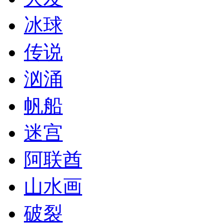
冰球
传说
汹涌
帆船
迷宫
阿联酋
山水画
破裂