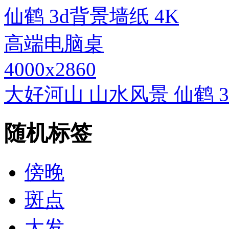
4000x2860
大好河山 山水风景 仙鹤 
随机标签
傍晚
斑点
大发