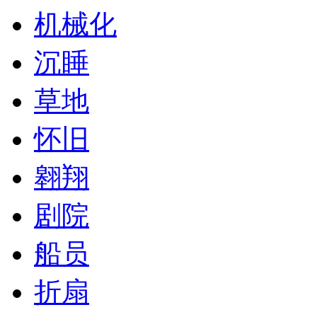
机械化
沉睡
草地
怀旧
翱翔
剧院
船员
折扇