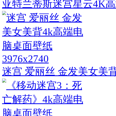
亚特兰蒂斯迷宫星云4K
3976x2740
迷宫 爱丽丝 金发美女美