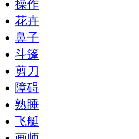
操作
花卉
鼻子
斗篷
剪刀
障碍
熟睡
飞艇
画师