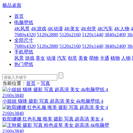
极品桌面
首页
电脑壁纸
4K风景
4K游戏
4K动漫
4K美女
4K创意
4K汽车
4K人物
7680x4320
5120x2880
5120x2160
5120x1440
3840x2400
38
全部尺寸
7680x4320
5120x2880
5120x2160
5120x1440
3840x2400
38
手机壁纸
风景
游戏
美女
动漫
汽车
创意
美食
萌物
卡通
植物
人物
热门壁纸
当前位置：
首页
>
写真
2160x3840
小姐姐 猫咪 摄影 写真 超高清 美女 4k电脑壁纸 4
2160x3840
欧阳娜娜 红色礼服 唯美 摄影 写真 超高清 美女 4
2160x3840