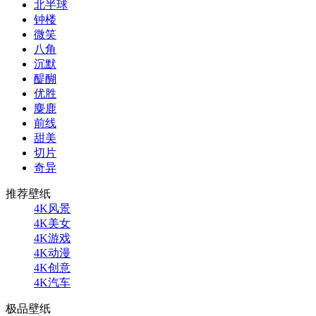
北半球
钟楼
微笑
八角
沉默
醍醐
优胜
麋鹿
前线
甜美
切片
奇异
推荐壁纸
4K风景
4K美女
4K游戏
4K动漫
4K创意
4K汽车
极品壁纸