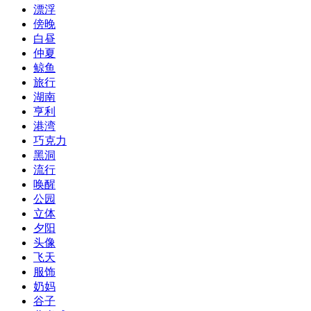
漂浮
傍晚
白昼
仲夏
鲸鱼
旅行
湖南
亨利
港湾
巧克力
黑洞
流行
唤醒
公园
立体
夕阳
头像
飞天
服饰
奶妈
谷子