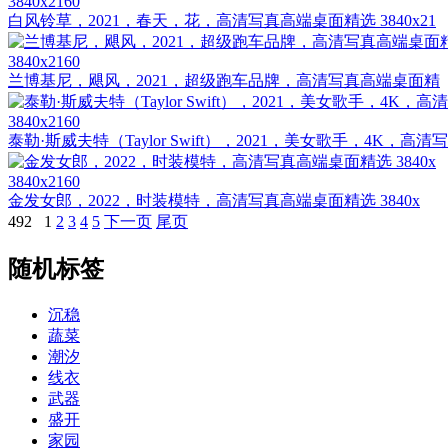
3840x2160
白风铃草，2021，春天，花，高清写真高端桌面精选 3840x21
3840x2160
兰博基尼，飓风，2021，超级跑车品牌，高清写真高端桌面精
3840x2160
泰勒·斯威夫特（Taylor Swift），2021，美女歌手，4K，高清写
3840x2160
金发女郎，2022，时装模特，高清写真高端桌面精选 3840x
492
1
2
3
4
5
下一页
尾页
随机标签
沉稳
蔬菜
潮汐
线衣
武器
盛开
家园