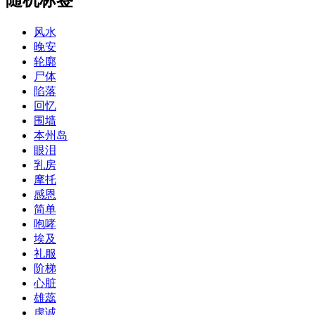
风水
晚安
轮廓
尸体
陷落
回忆
围墙
本州岛
眼泪
乳房
摩托
感恩
简单
咆哮
埃及
礼服
阶梯
心脏
雄蕊
虔诚