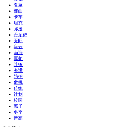
夏至
部曲
卡车
坦克
弥漫
丹顶鹤
无际
乌云
南海
冥想
斗篷
充满
防护
危机
传统
计划
校园
离子
冬季
音高