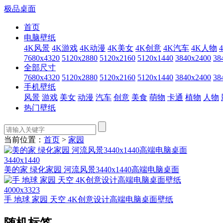
极品桌面
首页
电脑壁纸
4K风景
4K游戏
4K动漫
4K美女
4K创意
4K汽车
4K人物
7680x4320
5120x2880
5120x2160
5120x1440
3840x2400
38
全部尺寸
7680x4320
5120x2880
5120x2160
5120x1440
3840x2400
38
手机壁纸
风景
游戏
美女
动漫
汽车
创意
美食
萌物
卡通
植物
人物
热门壁纸
当前位置：
首页
>
家园
3440x1440
美的家 绿化家园 河流风景3440x1440高端电脑桌面
4000x3323
手 地球 家园 天空 4K创意设计高端电脑桌面壁纸
随机标签