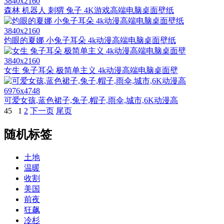
3840x2160
森林 机器人 刺猬 兔子 4K游戏高端电脑桌面壁纸
3840x2160
灼眼的夏娜 小兔子耳朵 4k动漫高端电脑桌面壁纸
3840x2160
女生 兔子耳朵 极简单主义 4k动漫高端电脑桌面壁
6976x4748
可爱女孩,蓝色裙子,兔子,帽子,雨伞,城市,6K动漫高
45
1
2
下一页
尾页
随机标签
土地
温暖
收割
美国
前夜
狂飙
冷杉