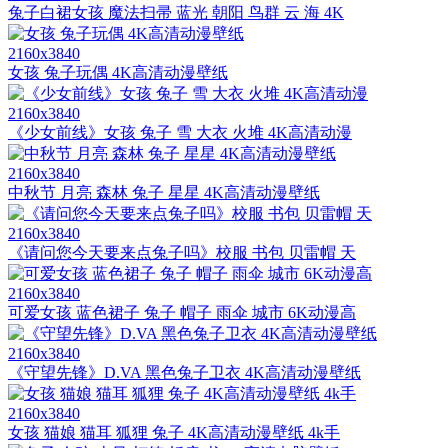
兔子白裙女孩 魔法扫帚 蓝光 朝阳 鸟群 云 海 4K
2160x3840
女孩 兔子玩偶 4K高清动漫壁纸
2160x3840
《少女前线》女孩 兔子 雪 大衣 火堆 4K高清动漫
2160x3840
中秋节 月亮 森林 兔子 星星 4K高清动漫壁纸
2160x3840
《请问您今天要来点兔子吗》校服 书包 贝雷帽 天
2160x3840
可爱女孩 蓝色裙子 兔子 帽子 雨伞 城市 6K动漫高
2160x3840
《守望先锋》D.VA 黑色兔子卫衣 4K高清动漫壁纸
2160x3840
女孩 猫娘 猫耳 狐狸 兔子 4K高清动漫壁纸 4k手