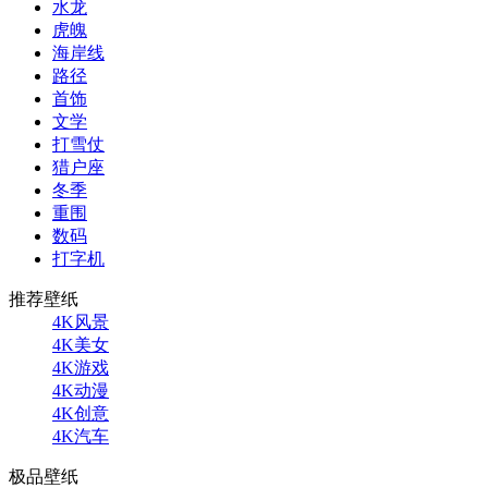
水龙
虎魄
海岸线
路径
首饰
文学
打雪仗
猎户座
冬季
重围
数码
打字机
推荐壁纸
4K风景
4K美女
4K游戏
4K动漫
4K创意
4K汽车
极品壁纸