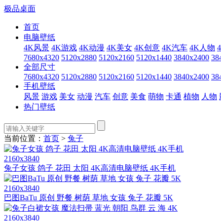
极品桌面
首页
电脑壁纸
4K风景
4K游戏
4K动漫
4K美女
4K创意
4K汽车
4K人物
7680x4320
5120x2880
5120x2160
5120x1440
3840x2400
38
全部尺寸
7680x4320
5120x2880
5120x2160
5120x1440
3840x2400
38
手机壁纸
风景
游戏
美女
动漫
汽车
创意
美食
萌物
卡通
植物
人物
热门壁纸
当前位置：
首页
>
兔子
2160x3840
兔子女孩 鸽子 花田 太阳 4K高清电脑壁纸 4K手机
2160x3840
巴图BaTu 原创 野餐 树荫 草地 女孩 兔子 花瓣 5K
2160x3840