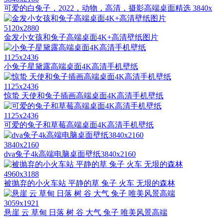
可爱的白兔子，2022，动物，高清，摄影高端桌面精选 3840x
5120x2880
金发小女孩和兔子高端桌面4K+高清壁纸图片
1125x2436
小兔子星黛露高端桌面4K高清手机壁纸
1125x2436
惊蛰 天使和兔子插画高端桌面4K高清手机壁纸
1125x2436
可爱的兔子和草莓高端桌面4K高清手机壁纸
3840x2160
dva兔子4k高端电脑桌面壁纸3840x2160
4960x3188
被抛弃的小火车站 平静的草 兔子 火车 无垠的森林
3059x1921
悬崖 云 草甸 日落 树 谷 大气 兔子 唯美风景高端