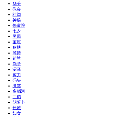
华美
教会
壮阔
神秘
修道院
七夕
灵犀
宝座
皮肤
等待
荷兰
澡堂
沼泽
剪刀
码头
微笑
多瑙河
白鹤
胡萝卜
长城
妇女