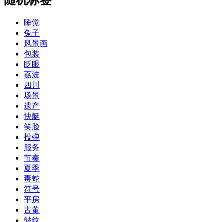
睡觉
兔子
风景画
包装
眨眼
荔波
四川
场景
遗产
快艇
笑脸
投弹
服务
节奏
夏季
毒蛇
符号
平房
古董
皱纹