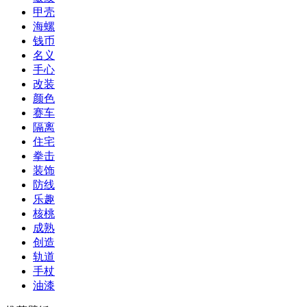
甲壳
海螺
钱币
名义
手心
改装
颜色
赛车
隔离
住宅
拳击
装饰
防线
乐趣
核桃
成熟
创造
轨道
手杖
油漆