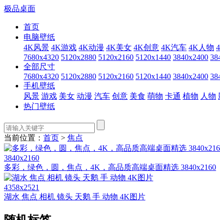
极品桌面
首页
电脑壁纸
4K风景
4K游戏
4K动漫
4K美女
4K创意
4K汽车
4K人物
7680x4320
5120x2880
5120x2160
5120x1440
3840x2400
38
全部尺寸
7680x4320
5120x2880
5120x2160
5120x1440
3840x2400
38
手机壁纸
风景
游戏
美女
动漫
汽车
创意
美食
萌物
卡通
植物
人物
热门壁纸
当前位置：
首页
>
焦点
3840x2160
多彩，绿色，圆，焦点，4K，高品质高端桌面精选 3840x2160
4358x2521
湖水 焦点 相机 镜头 天鹅 手 动物 4K图片
随机标签