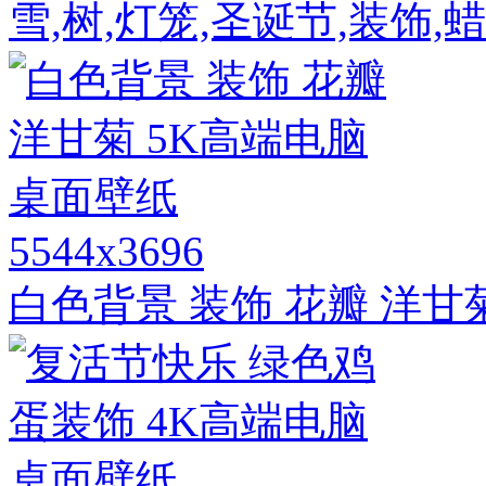
雪,树,灯笼,圣诞节,装饰,
5544x3696
白色背景 装饰 花瓣 洋甘