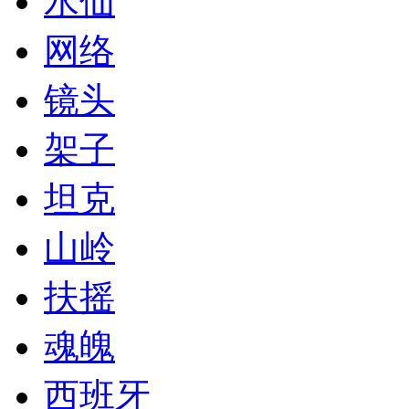
水仙
网络
镜头
架子
坦克
山岭
扶摇
魂魄
西班牙