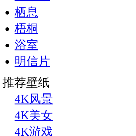
栖息
梧桐
浴室
明信片
推荐壁纸
4K风景
4K美女
4K游戏