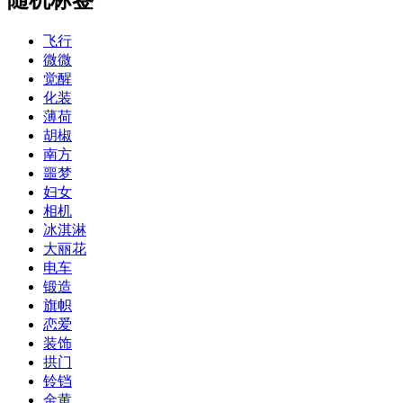
飞行
微微
觉醒
化装
薄荷
胡椒
南方
噩梦
妇女
相机
冰淇淋
大丽花
电车
锻造
旗帜
恋爱
装饰
拱门
铃铛
金黄