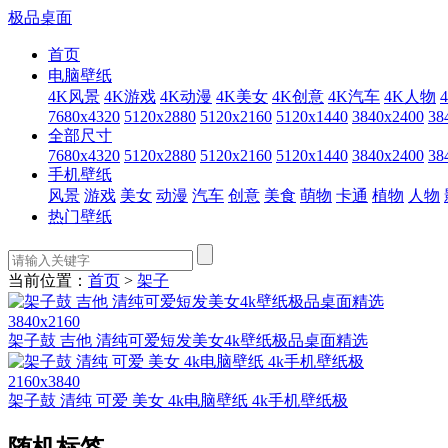
极品桌面
首页
电脑壁纸
4K风景
4K游戏
4K动漫
4K美女
4K创意
4K汽车
4K人物
7680x4320
5120x2880
5120x2160
5120x1440
3840x2400
38
全部尺寸
7680x4320
5120x2880
5120x2160
5120x1440
3840x2400
38
手机壁纸
风景
游戏
美女
动漫
汽车
创意
美食
萌物
卡通
植物
人物
热门壁纸
当前位置：
首页
>
架子
3840x2160
架子鼓 吉他 清纯可爱短发美女4k壁纸极品桌面精选
2160x3840
架子鼓 清纯 可爱 美女 4k电脑壁纸 4k手机壁纸极
随机标签