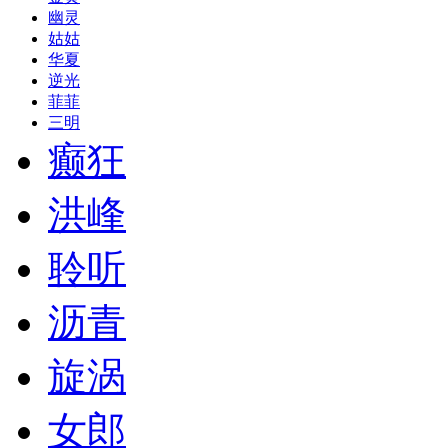
幽灵
姑姑
华夏
逆光
菲菲
三明
癫狂
洪峰
聆听
沥青
旋涡
女郎