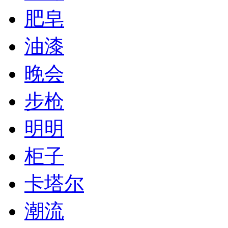
肥皂
油漆
晚会
步枪
明明
柜子
卡塔尔
潮流