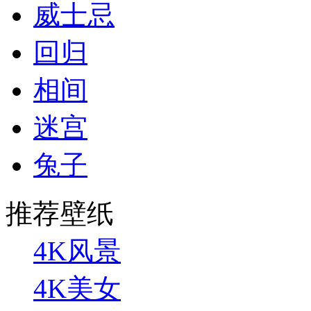
威士忌
回归
相间
迷宫
兔子
推荐壁纸
4K风景
4K美女