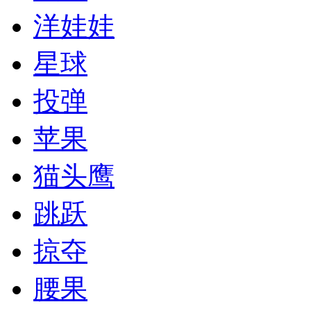
洋娃娃
星球
投弹
苹果
猫头鹰
跳跃
掠夺
腰果