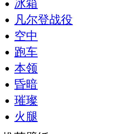
冰箱
凡尔登战役
空中
跑车
本领
昏暗
璀璨
火腿