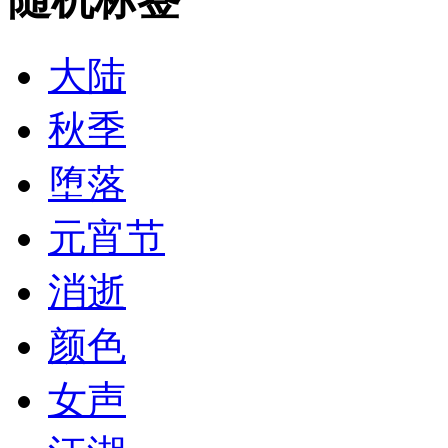
大陆
秋季
堕落
元宵节
消逝
颜色
女声