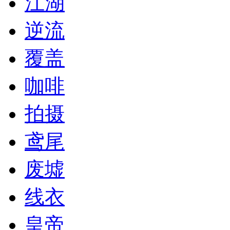
江湖
逆流
覆盖
咖啡
拍摄
鸢尾
废墟
线衣
皇帝