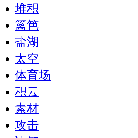
堆积
篱笆
盐湖
太空
体育场
积云
素材
攻击