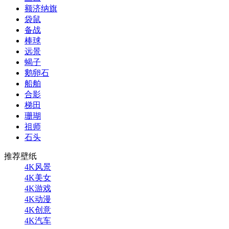
额济纳旗
袋鼠
备战
棒球
远景
蝎子
鹅卵石
船舶
合影
梯田
珊瑚
祖师
石头
推荐壁纸
4K风景
4K美女
4K游戏
4K动漫
4K创意
4K汽车