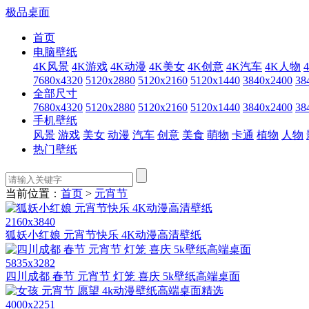
极品桌面
首页
电脑壁纸
4K风景
4K游戏
4K动漫
4K美女
4K创意
4K汽车
4K人物
7680x4320
5120x2880
5120x2160
5120x1440
3840x2400
38
全部尺寸
7680x4320
5120x2880
5120x2160
5120x1440
3840x2400
38
手机壁纸
风景
游戏
美女
动漫
汽车
创意
美食
萌物
卡通
植物
人物
热门壁纸
当前位置：
首页
>
元宵节
2160x3840
狐妖小红娘 元宵节快乐 4K动漫高清壁纸
5835x3282
四川成都 春节 元宵节 灯笼 喜庆 5k壁纸高端桌面
4000x2251