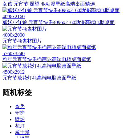
女孩 元宵节 愿望 4k动漫壁纸高端桌面精选
4096x2160
狐妖小红娘 元宵节快乐4096x2160动漫高端电脑桌面
4000x2000
元宵节4k素材图片
5760x3240
狗年元宵节快乐插画5k高端电脑桌面壁纸
4500x2912
元宵节放花灯4k高端电脑桌面壁纸
随机标签
奇兵
守护
壁炉
花灯
威士忌