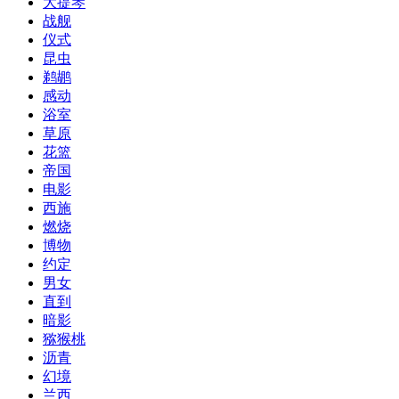
大提琴
战舰
仪式
昆虫
鹈鹕
感动
浴室
草原
花篮
帝国
电影
西施
燃烧
博物
约定
男女
直到
暗影
猕猴桃
沥青
幻境
兰西