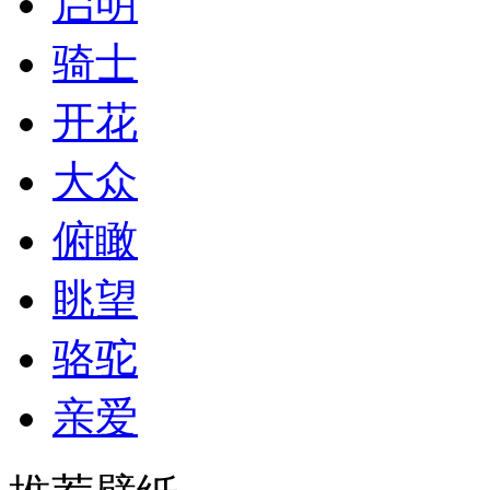
启明
骑士
开花
大众
俯瞰
眺望
骆驼
亲爱