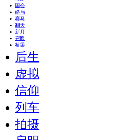
国会
终局
赛马
翻天
新月
召唤
桥梁
后生
虚拟
信仰
列车
拍摄