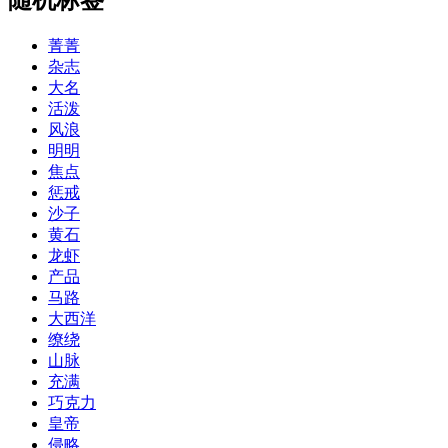
菁菁
杂志
大名
活泼
风浪
明明
焦点
惩戒
沙子
黄石
龙虾
产品
马路
大西洋
缭绕
山脉
充满
巧克力
皇帝
侵略