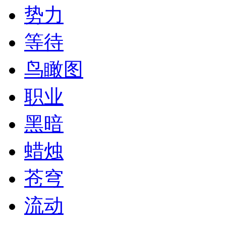
势力
等待
鸟瞰图
职业
黑暗
蜡烛
苍穹
流动