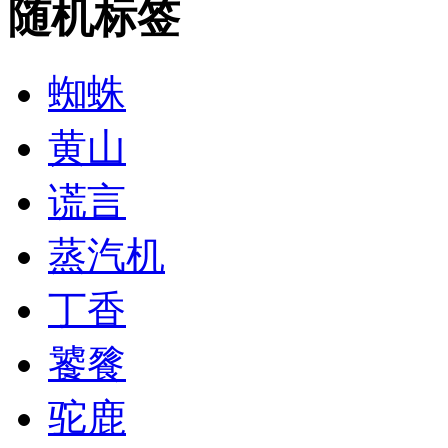
随机标签
蜘蛛
黄山
谎言
蒸汽机
丁香
饕餮
驼鹿