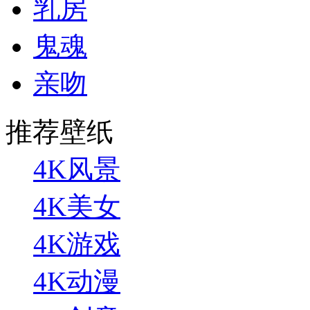
乳房
鬼魂
亲吻
推荐壁纸
4K风景
4K美女
4K游戏
4K动漫