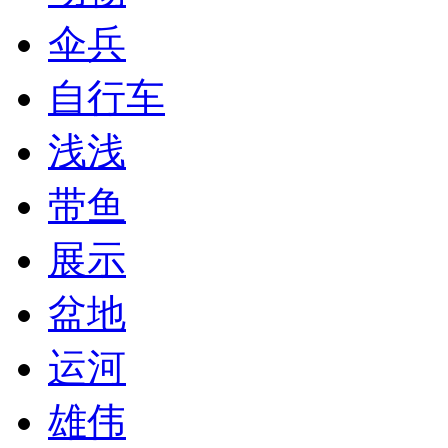
伞兵
自行车
浅浅
带鱼
展示
盆地
运河
雄伟