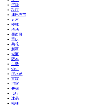
沉稳
秩序
津巴布韦
五河
楼梯
移动
墨西哥
重庆
菊花
新疆
城区
版本
生活
灿烂
潜水员
雷霆
浴室
夫妇
飞行
冰晶
桔梗