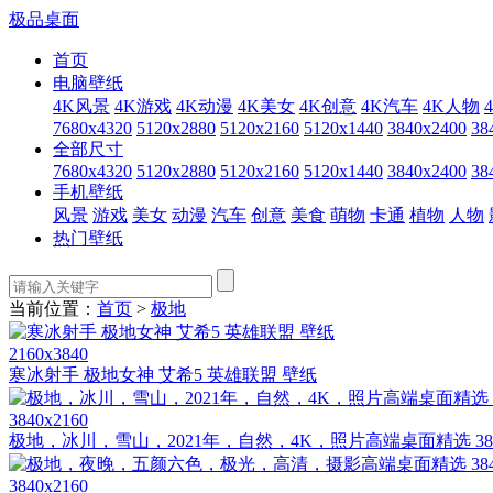
极品桌面
首页
电脑壁纸
4K风景
4K游戏
4K动漫
4K美女
4K创意
4K汽车
4K人物
7680x4320
5120x2880
5120x2160
5120x1440
3840x2400
38
全部尺寸
7680x4320
5120x2880
5120x2160
5120x1440
3840x2400
38
手机壁纸
风景
游戏
美女
动漫
汽车
创意
美食
萌物
卡通
植物
人物
热门壁纸
当前位置：
首页
>
极地
2160x3840
寒冰射手 极地女神 艾希5 英雄联盟 壁纸
3840x2160
极地，冰川，雪山，2021年，自然，4K，照片高端桌面精选 384
3840x2160