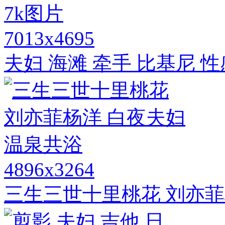
7013x4695
夫妇 海滩 牵手 比基尼 性
4896x3264
三生三世十里桃花 刘亦菲