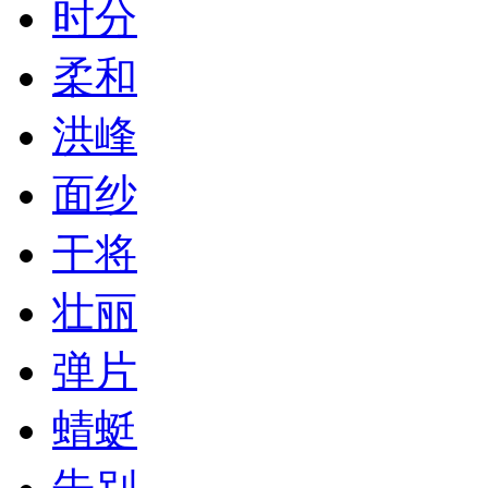
时分
柔和
洪峰
面纱
干将
壮丽
弹片
蜻蜓