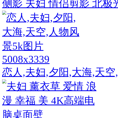
侧影 夫妇 情侣剪影 北极
5008x3339
恋人,夫妇,夕阳,大海,天空