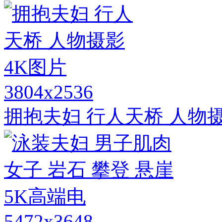
3804x2536
拥抱夫妇 行人天桥 人物
5472x3648