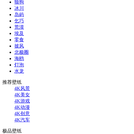
狼狗
冰川
岛屿
乞巧
荒漠
埃及
零食
披风
北极圈
海鸥
灯泡
水龙
推荐壁纸
4K风景
4K美女
4K游戏
4K动漫
4K创意
4K汽车
极品壁纸