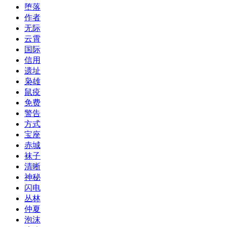
堕落
作者
无际
云霄
国际
信用
遗址
枭雄
鼠疫
免费
警告
方式
宝座
赤城
袜子
清晰
神秘
闪电
丛林
仲夏
泡沫