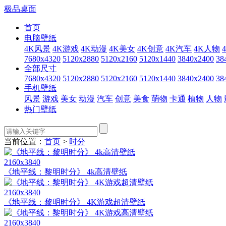
极品桌面
首页
电脑壁纸
4K风景
4K游戏
4K动漫
4K美女
4K创意
4K汽车
4K人物
7680x4320
5120x2880
5120x2160
5120x1440
3840x2400
38
全部尺寸
7680x4320
5120x2880
5120x2160
5120x1440
3840x2400
38
手机壁纸
风景
游戏
美女
动漫
汽车
创意
美食
萌物
卡通
植物
人物
热门壁纸
当前位置：
首页
>
时分
2160x3840
《地平线：黎明时分》 4k高清壁纸
2160x3840
《地平线：黎明时分》 4K游戏超清壁纸
2160x3840