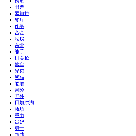
粉笔
出差
孟加拉
餐厅
作品
合金
私房
东北
能手
机关枪
地牢
光束
熊猫
船舶
冒险
野外
贝加尔湖
牧场
重力
贵妃
勇士
超越