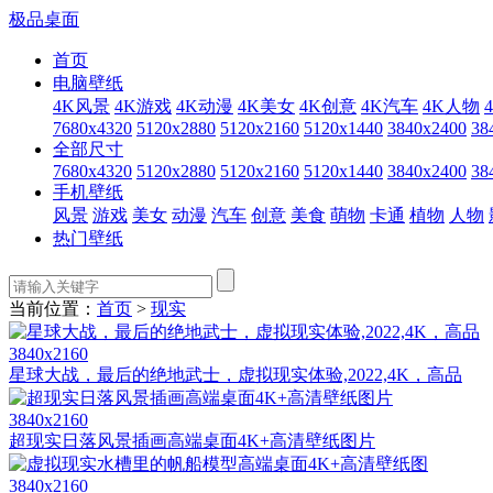
极品桌面
首页
电脑壁纸
4K风景
4K游戏
4K动漫
4K美女
4K创意
4K汽车
4K人物
7680x4320
5120x2880
5120x2160
5120x1440
3840x2400
38
全部尺寸
7680x4320
5120x2880
5120x2160
5120x1440
3840x2400
38
手机壁纸
风景
游戏
美女
动漫
汽车
创意
美食
萌物
卡通
植物
人物
热门壁纸
当前位置：
首页
>
现实
3840x2160
星球大战，最后的绝地武士，虚拟现实体验,2022,4K，高品
3840x2160
超现实日落风景插画高端桌面4K+高清壁纸图片
3840x2160