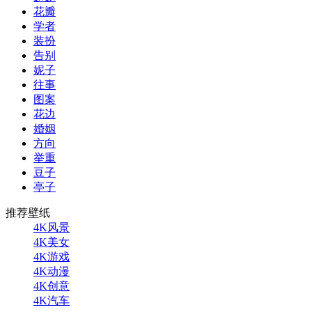
花瓣
学者
装扮
告别
妮子
往事
图案
花边
婚姻
方向
举重
豆子
亭子
推荐壁纸
4K风景
4K美女
4K游戏
4K动漫
4K创意
4K汽车