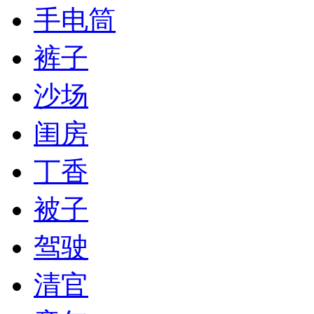
手电筒
裤子
沙场
闺房
丁香
被子
驾驶
清官