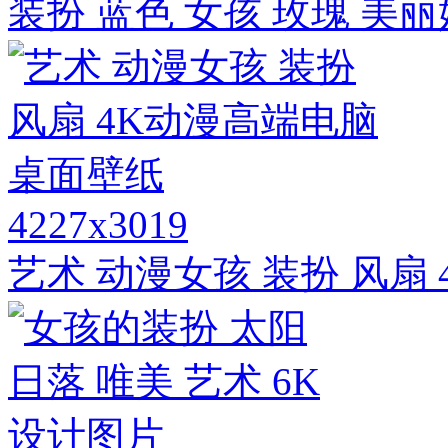
装扮 蓝色 女孩 玫瑰 美
4227x3019
艺术 动漫女孩 装扮 风扇